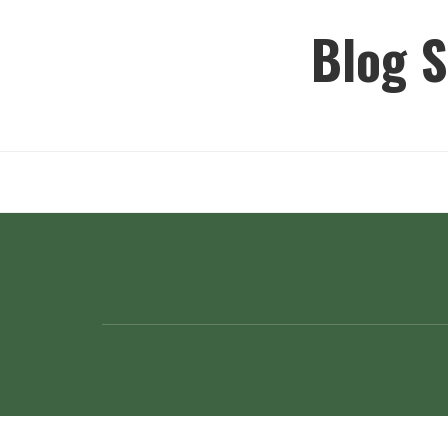
Ir
Blog S
para
o
conteúdo